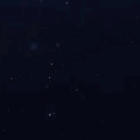
沥青表处工程
养护应急响应
总记录:9条
1/1页
爱体育在线登录官网）
上一页
1
下一页
末页
版权所有：爱体育在线登录官网）-爱体育（中国 -1