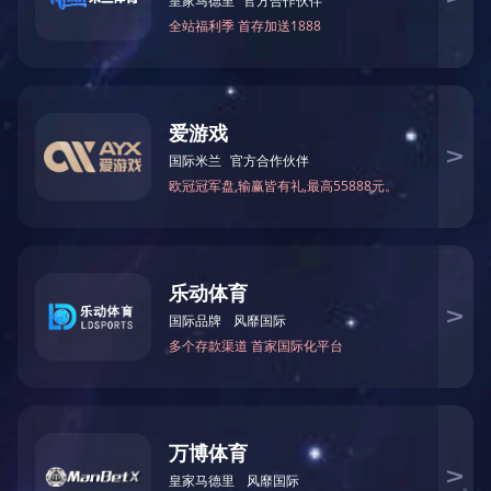
more
爱体育在线登录官网）-爱体育（中国
地址：江苏省如皋市磨头镇新联村19组
传真：
0513-87300870
邮编：
226500
公司邮箱：
J
sroysun@163.com
董事长信箱：
J
slxjtgc@163.com
人才招聘:
516496963@qq
.com
养护工程