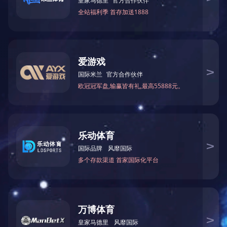
爱体育在线登录官网）-爱体育（中国
more
爱体育在线登录官网）-爱体育（中国
地址：江苏省如皋市磨头镇新联村19组
传真：
0513-87300870
邮编：
226500
公司邮箱：
J
sroysun@163.com
董事长信箱：
J
slxjtgc@163.com
人才招聘:
516496963@qq
.com
走进路翔